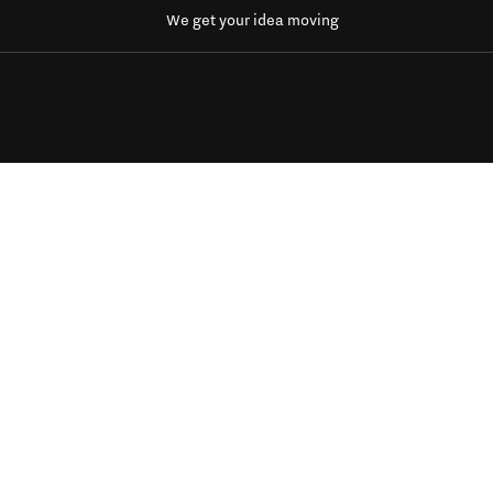
We get your idea moving
vens
Zie ook
rd 225, 5223 DE te 's
Werkwijze
Nieuws
nk van de Ven)
Over
bantstartupfonds.nl
Contact
edIn
Sitemap