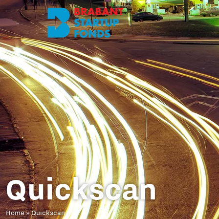
Quickscan
Home
»
Quickscan