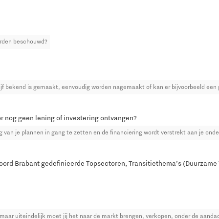
worden beschouwd?
edrijf bekend is gemaakt, eenvoudig worden nagemaakt of kan er bijvoorbeeld een 
or nog geen lening of investering ontvangen?
ng van je plannen in gang te zetten en de financiering wordt verstrekt aan je ond
 Noord Brabant gedefinieerde Topsectoren, Transitiethema’s (Duurza
 maar uiteindelijk moet jij het naar de markt brengen, verkopen, onder de aand